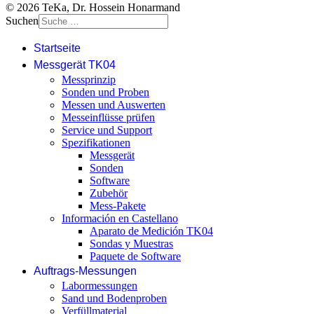
© 2026 TeKa, Dr. Hossein Honarmand
Suchen
Startseite
Messgerät TK04
Messprinzip
Sonden und Proben
Messen und Auswerten
Messeinflüsse prüfen
Service und Support
Spezifikationen
Messgerät
Sonden
Software
Zubehör
Mess-Pakete
Información en Castellano
Aparato de Medición TK04
Sondas y Muestras
Paquete de Software
Auftrags-Messungen
Labormessungen
Sand und Bodenproben
Verfüllmaterial